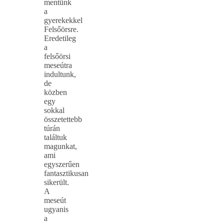
mentünk
a
gyerekekkel
Felsőörsre.
Eredetileg
a
felsőörsi
meseútra
indultunk,
de
közben
egy
sokkal
összetettebb
túrán
találtuk
magunkat,
ami
egyszerűen
fantasztikusan
sikerült.
A
meseút
ugyanis
a