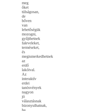
meg
őket
túlságosan,
de
bőven
van
lehetőségük
mozogni,
gyűjthetnek
faleveleket,
terméseket,
és
megismerkedhetnek
az
erdő
lakóival.
Az
interaktív
erdei
tanösvények
nagyon
jó
választásnak
bizonyulhatnak,
ha