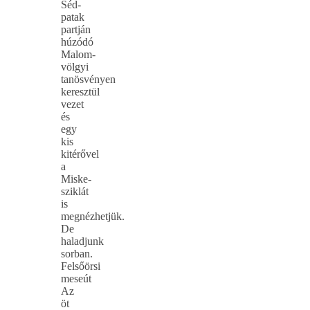
Séd-
patak
partján
húzódó
Malom-
völgyi
tanösvényen
keresztül
vezet
és
egy
kis
kitérővel
a
Miske-
sziklát
is
megnézhetjük.
De
haladjunk
sorban.
Felsőörsi
meseút
Az
öt