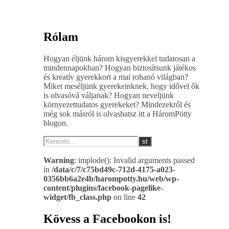
Rólam
Hogyan éljünk három kisgyerekkel tudatosan a
mindennapokban? Hogyan biztosítsunk játékos
és kreatív gyerekkort a mai rohanó világban?
Miket meséljünk gyerekeinknek, hogy idővel ők
is olvasóvá váljanak? Hogyan neveljünk
környezettudatos gyerekeket? Mindezekről és
még sok másról is olvashatsz itt a HáromPötty
blogon.
Warning
: implode(): Invalid arguments passed
in
/data/c/7/c75bd49c-712d-4175-a023-
0356bb6a2e4b/harompotty.hu/web/wp-
content/plugins/facebook-pagelike-
widget/fb_class.php
on line
42
Kövess a Facebookon is!