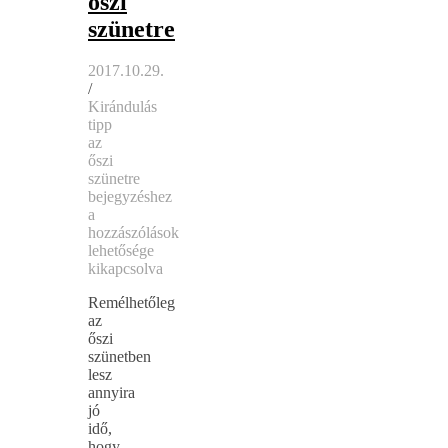
őszi
szünetre
2017.10.29.
/
Kirándulás
tipp
az
őszi
szünetre
bejegyzéshez
a
hozzászólások
lehetősége
kikapcsolva
Remélhetőleg
az
őszi
szünetben
lesz
annyira
jó
idő,
hogy