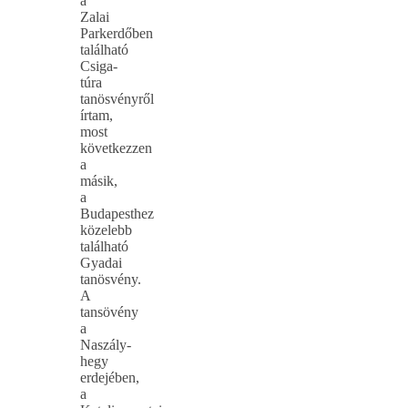
a
Zalai
Parkerdőben
található
Csiga-
túra
tanösvényről
írtam,
most
következzen
a
másik,
a
Budapesthez
közelebb
található
Gyadai
tanösvény.
A
tansövény
a
Naszály-
hegy
erdejében,
a