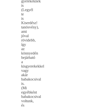
gyerekeknek
is
(Legyél
te
is
Kiserdész!
tanösvény),
ami
jóval
rövidebb,
így
az
könnyedén
bejárható
a
kisgyerekekkel
vagy
akár
babakocsival
is.
(Mi
egyébként
babakocsival
voltunk,
és