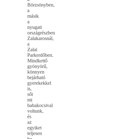
Börzsönyben,
a
másik
a
nyugati
országrészben
Zalakarosnál,
a
Zalai
Parkerdőben.
Mindkettő
gyönyörű,
könnyen
bejárható
gyerekekkel
is,
sőt
mi
babakocsival
voltunk,
és
az
egyiket
teljesen
be