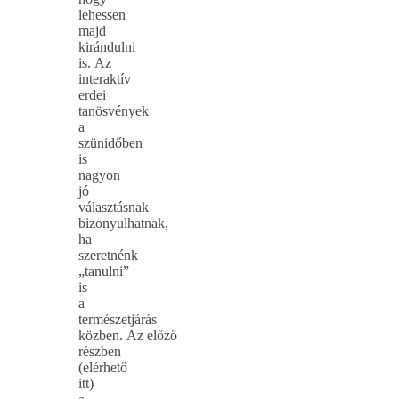
lehessen
majd
kirándulni
is. Az
interaktív
erdei
tanösvények
a
szünidőben
is
nagyon
jó
választásnak
bizonyulhatnak,
ha
szeretnénk
„tanulni”
is
a
természetjárás
közben. Az előző
részben
(elérhető
itt)