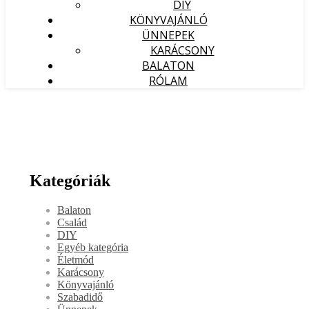
DIY
KÖNYVAJÁNLÓ
ÜNNEPEK
KARÁCSONY
BALATON
RÓLAM
Kategóriák
Balaton
Család
DIY
Egyéb kategória
Életmód
Karácsony
Könyvajánló
Szabadidő