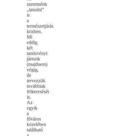
szeretnénk
„tanulni”
is
a
természetjárás
közben.
Mi
eddig
két
tanösvényt
jártunk
(majdnem)
végig,
de
tervezzük
továbbiak
felkeresését
is.
Az
egyik
a
főváros
közelében
található
a