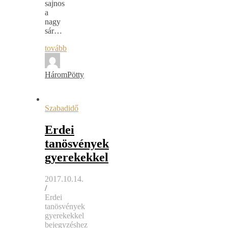
sajnos
a
nagy
sár…
tovább
HáromPötty
Szabadidő
Erdei
tanösvények
gyerekekkel
2017.10.14.
/
Erdei
tanösvények
gyerekekkel
bejegyzéshez