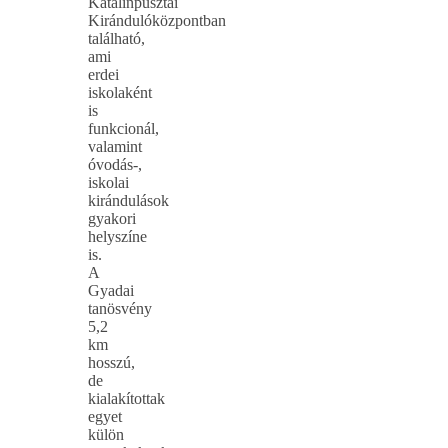
Katalinpusztai
Kirándulóközpontban
található,
ami
erdei
iskolaként
is
funkcionál,
valamint
óvodás-,
iskolai
kirándulások
gyakori
helyszíne
is.
A
Gyadai
tanösvény
5,2
km
hosszú,
de
kialakítottak
egyet
külön