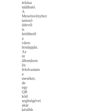
leírása
található.
A
Meseösvényhez
tartozó
útlevél
is
letölthető
a
város
honlapján.
Az
öt
állomáson
én
felolvastam
a
meséket,
de
egy
QR
kód
segítségével
akár
később