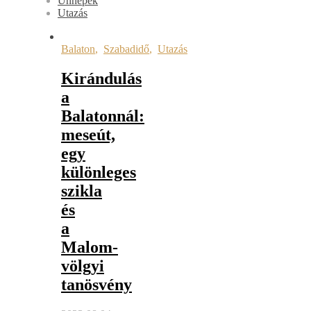
Ünnepek
Utazás
Balaton
,
Szabadidő
,
Utazás
Kirándulás
a
Balatonnál:
meseút,
egy
különleges
szikla
és
a
Malom-
völgyi
tanösvény