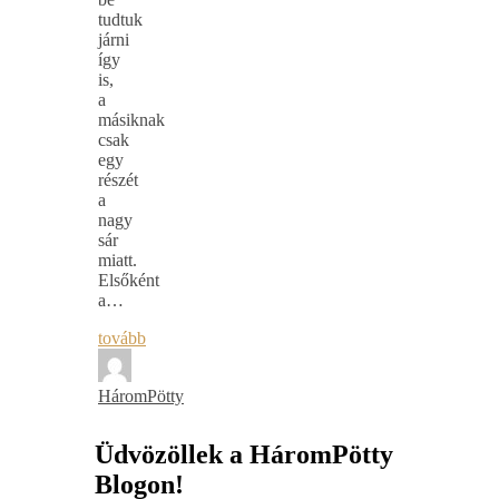
tudtuk
járni
így
is,
a
másiknak
csak
egy
részét
a
nagy
sár
miatt.
Elsőként
a…
tovább
HáromPötty
Üdvözöllek a HáromPötty
Blogon!