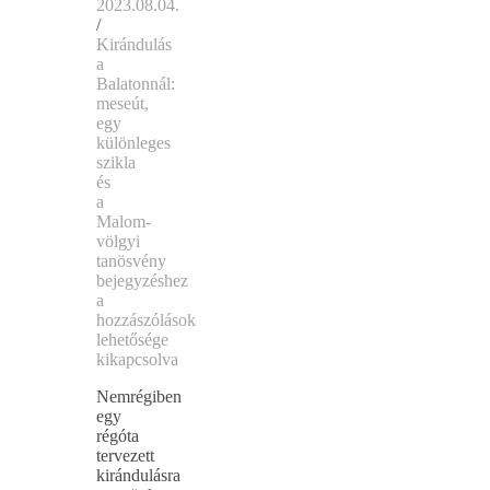
2023.08.04.
/
Kirándulás
a
Balatonnál:
meseút,
egy
különleges
szikla
és
a
Malom-
völgyi
tanösvény
bejegyzéshez
a
hozzászólások
lehetősége
kikapcsolva
Nemrégiben
egy
régóta
tervezett
kirándulásra