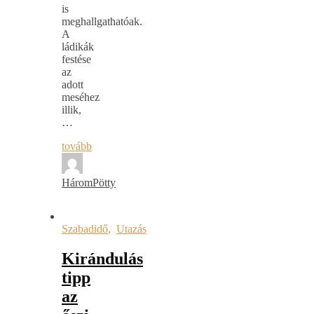
is
meghallgathatóak.
A
ládikák
festése
az
adott
meséhez
illik,
…
tovább
HáromPötty
Szabadidő
,
Utazás
Kirándulás
tipp
az