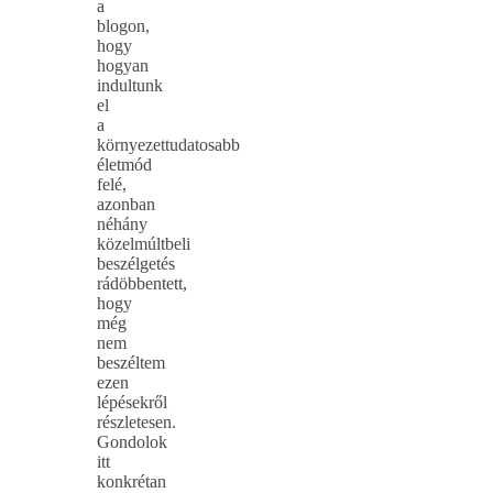
a
blogon,
hogy
hogyan
indultunk
el
a
környezettudatosabb
életmód
felé,
azonban
néhány
közelmúltbeli
beszélgetés
rádöbbentett,
hogy
még
nem
beszéltem
ezen
lépésekről
részletesen.
Gondolok
itt
konkrétan