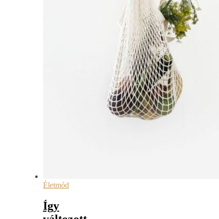
Életmód
Így