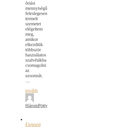
óriási
mennyiségű
feleslegesen
termelt
szemetet
elégeltem
meg,
amikor
elkezdtük
többször
használatos
szalvétákba
csomagolni
az
uzsonnát.
…
tovább
HáromPötty
Életmód