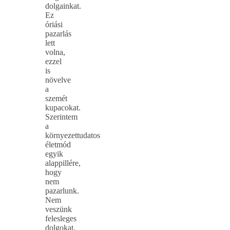
dolgainkat.
Ez
óriási
pazarlás
lett
volna,
ezzel
is
növelve
a
szemét
kupacokat.
Szerintem
a
környezettudatos
életmód
egyik
alappillére,
hogy
nem
pazarlunk.
Nem
veszünk
felesleges
dolgokat,