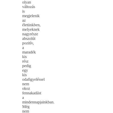
olyan
változás
is
megjelenik
az
életünkben,
melyeknek
nagyrésze
abszolút
pozitív,
a
maradék
kis
rész
pedig
egy
kis
odafigyeléssel
nem
okoz
fennakadást
a
mindennapjainkban.
Még
nem