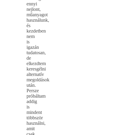
ennyi
nejlont,
műanyagot
használunk,
és
kezdetben
nem
is
igazán
tudatosan,
de
elkezdtem
keresgélni
alternatív
megoldások
után.
Persze
próbáltam
addig
is
mindent
többször
használni,
amit
csak