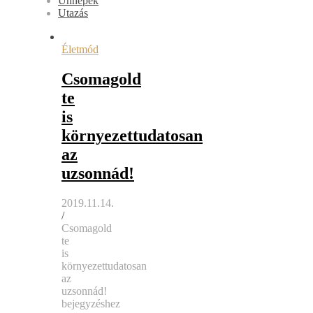
Ünnepek
Utazás
Életmód
Csomagold
te
is
környezettudatosan
az
uzsonnád!
2019.11.14.
/
Csomagold
te
is
környezettudatosan
az
uzsonnád!
bejegyzéshez