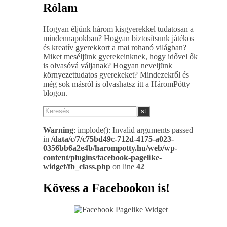
Rólam
Hogyan éljünk három kisgyerekkel tudatosan a
mindennapokban? Hogyan biztosítsunk játékos
és kreatív gyerekkort a mai rohanó világban?
Miket meséljünk gyerekeinknek, hogy idővel ők
is olvasóvá váljanak? Hogyan neveljünk
környezettudatos gyerekeket? Mindezekről és
még sok másról is olvashatsz itt a HáromPötty
blogon.
Warning
: implode(): Invalid arguments passed
in
/data/c/7/c75bd49c-712d-4175-a023-
0356bb6a2e4b/harompotty.hu/web/wp-
content/plugins/facebook-pagelike-
widget/fb_class.php
on line
42
Kövess a Facebookon is!