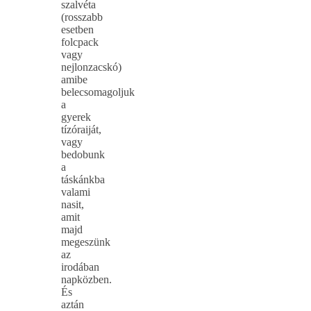
szalvéta
(rosszabb
esetben
folcpack
vagy
nejlonzacskó)
amibe
belecsomagoljuk
a
gyerek
tízóraiját,
vagy
bedobunk
a
táskánkba
valami
nasit,
amit
majd
megeszünk
az
irodában
napközben.
És
aztán