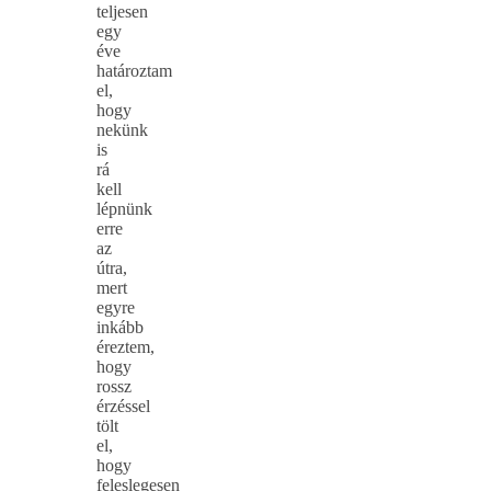
teljesen
egy
éve
határoztam
el,
hogy
nekünk
is
rá
kell
lépnünk
erre
az
útra,
mert
egyre
inkább
éreztem,
hogy
rossz
érzéssel
tölt
el,
hogy
feleslegesen