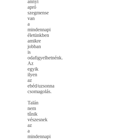
annyi
apró
szegmense
van
a
mindennapi
életünkben
amikre
jobban
is
odafigyelhetnénk.
Az
egyik
ilyen
az
ebéd/uzsonna
csomagolás.
Talán
nem
tűnik
vészesnek
az
a
mindennapi