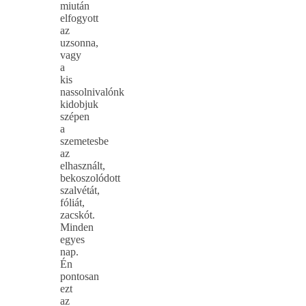
miután
elfogyott
az
uzsonna,
vagy
a
kis
nassolnivalónk
kidobjuk
szépen
a
szemetesbe
az
elhasznált,
bekoszolódott
szalvétát,
fóliát,
zacskót.
Minden
egyes
nap.
Én
pontosan
ezt
az