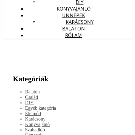
DIY
KÖNYVAJÁNLÓ
ÜNNEPEK
KARÁCSONY
BALATON
RÓLAM
Kategóriák
Balaton
Család
DIY
Egyéb kategória
Életmód
Karácsony
Könyvajánló
Szabadidő