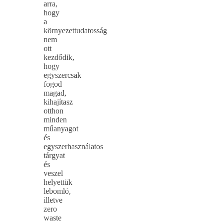
arra,
hogy
a
környezettudatosság
nem
ott
kezdődik,
hogy
egyszercsak
fogod
magad,
kihajítasz
otthon
minden
műanyagot
és
egyszerhasználatos
tárgyat
és
veszel
helyettük
lebomló,
illetve
zero
waste