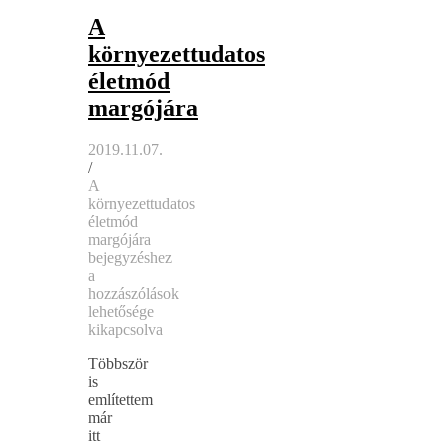
A
környezettudatos
életmód
margójára
2019.11.07.
/
A
környezettudatos
életmód
margójára
bejegyzéshez
a
hozzászólások
lehetősége
kikapcsolva
Többször
is
említettem
már
itt