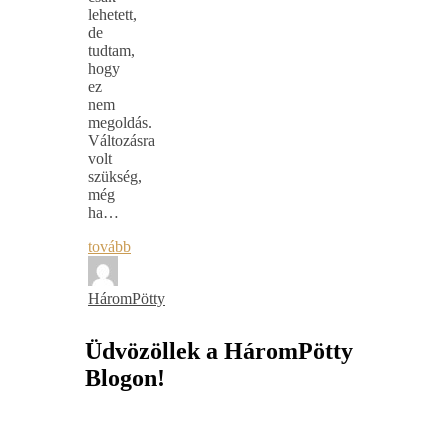
lehetett,
de
tudtam,
hogy
ez
nem
megoldás.
Változásra
volt
szükség,
még
ha…
tovább
HáromPötty
Üdvözöllek a HáromPötty
Blogon!