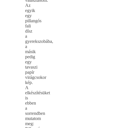
választásom.
Az
egyik
egy
pillangós
fali
dísz
a
gyerekszobába,
a
másik
pedig
egy
tavaszi
papír
virágcsokor
kép.
A
elkészítésüket
is
ebben
a
sorrendben
mutatom
meg: