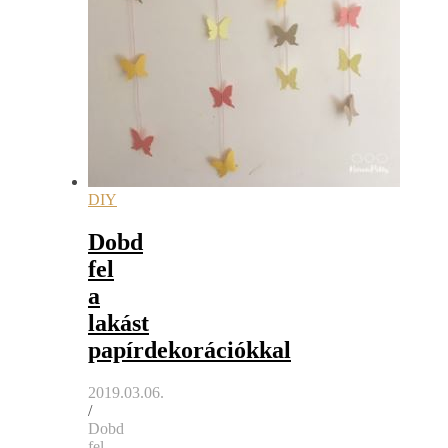
DIY
Dobd
fel
a
lakást
papírdekorációkkal
2019.03.06.
/
Dobd
fel