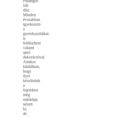
Pillangós
fali
dísz
Minden
évszakban
igyekszem
a
gyerekszobákat
is
feldíszíteni
valami
apró
dekorációval.
Amikor
kitaláltam,
hogy
ilyet
készítsünk
a
fejemben
még
másképp
nézett
ki,
de