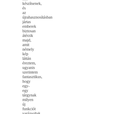
készítsenek,
és
az
újrahasznosításban
jártas
emberek
biztosan
átérzik
majd,
amit
némely
kép
láttán
éreztem,
ugyanis
szerintem
fantasztikus,
hogy
egy-
egy
tárgynak
milyen
új
funkciót
varázsoltak.