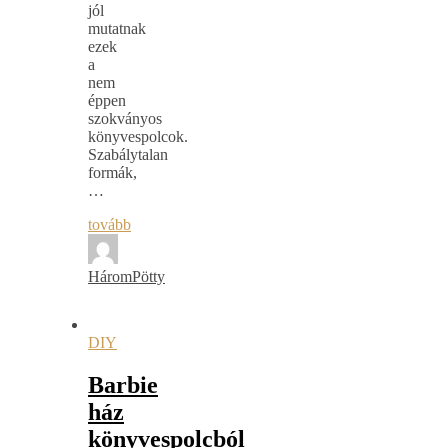
jól
mutatnak
ezek
a
nem
éppen
szokványos
könyvespolcok.
Szabálytalan
formák,
…
tovább
HáromPötty
DIY
Barbie
ház
könyvespolcból