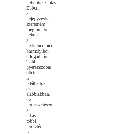
helykihasználás.
Ebben
a
bejegyzésben
szeretném
megmutatni
nektek
a
kedvenceimet,
bármelyiket
elfogadnám.
Több
gyerekszobai
ötletet
is
találhattok
az
alábbiakban,
de
természetesen
a
lakás
többi
területén
is