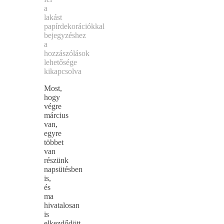
a
lakást
papírdekorációkkal
bejegyzéshez
a
hozzászólások
lehetősége
kikapcsolva
Most,
hogy
végre
március
van,
egyre
többet
van
részünk
napsütésben
is,
és
ma
hivatalosan
is
elkezdődött