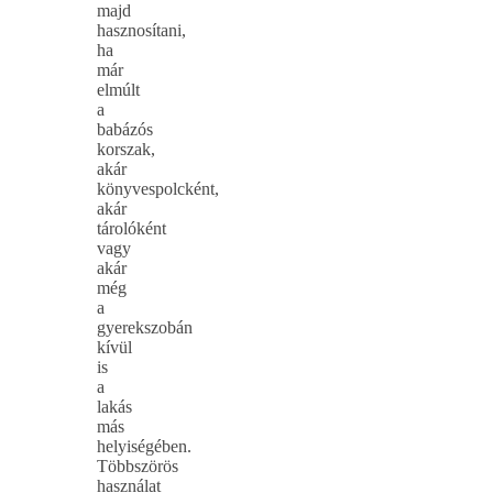
majd
hasznosítani,
ha
már
elmúlt
a
babázós
korszak,
akár
könyvespolcként,
akár
tárolóként
vagy
akár
még
a
gyerekszobán
kívül
is
a
lakás
más
helyiségében.
Többszörös
használat