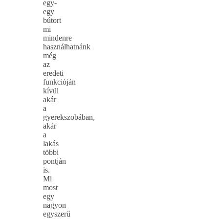
egy-
egy
bútort
mi
mindenre
használhatnánk
még
az
eredeti
funkcióján
kívül
akár
a
gyerekszobában,
akár
a
lakás
többi
pontján
is.
Mi
most
egy
nagyon
egyszerű