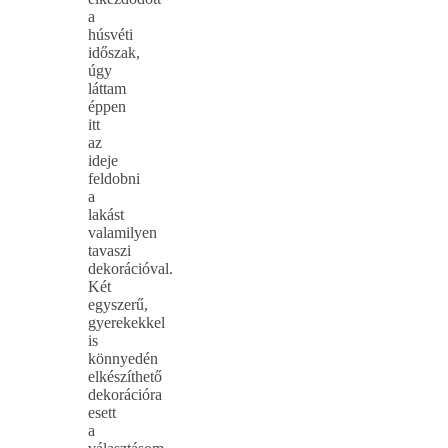
a
húsvéti
időszak,
úgy
láttam
éppen
itt
az
ideje
feldobni
a
lakást
valamilyen
tavaszi
dekorációval.
Két
egyszerű,
gyerekekkel
is
könnyedén
elkészíthető
dekorációra
esett
a