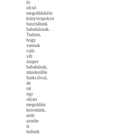
és
olcsó
megoldásként
könyvespolcot
használunk
babaháznak.
Tudom,
hogy
vannak
csili-
vili
szuper
babaházak,
mindenféle
funkcióval,
de
mi
egy
olyan
megoldást
kerestünk,
amit
azután
is
tudunk