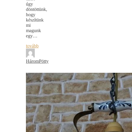
úgy
döntöttünk,
hogy
készítünk
mi
magunk
egy…
tovább
HáromPötty