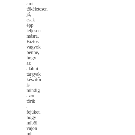
ami
tökéletesen
jó,
csak
épp
teljesen
másra.
Biztos
vagyok
benne,
hogy
az
alábbi
tárgyak
készítői
is
mindig
azon
törik
a
fejüket,
hogy
miből
vajon
mit