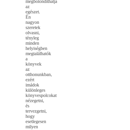
megbolondíthatja
az
egészet.
Én
nagyon
szeretek
olvasni,
tényleg
minden
helyiségben
megtalálhatók
a
könyvek
az
otthonunkban,
ezért
imádok
különleges
könyvespolcokat
nézegetni,
és
tervezgetni,
hogy
esetlegesen
milyen