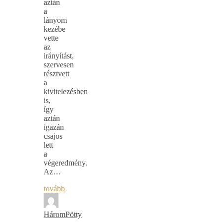
aztán
a
lányom
kezébe
vette
az
irányítást,
szervesen
résztvett
a
kivitelezésben
is,
így
aztán
igazán
csajos
lett
a
végeredmény.
Az…
tovább
HáromPötty