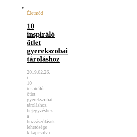
Életmód
10
inspiráló
ötlet
gyerekszobai
tároláshoz
2019.02.26.
/
10
inspiráló
ötlet
gyerekszobai
tároláshoz
bejegyzéshez
a
hozzászólások
lehetősége
kikapcsolva