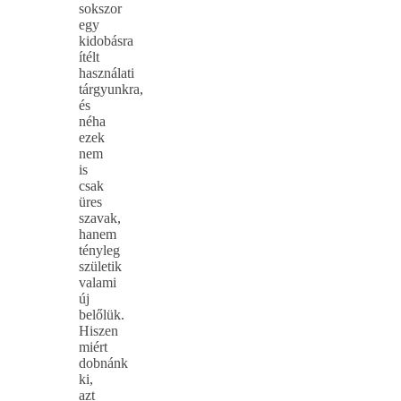
sokszor
egy
kidobásra
ítélt
használati
tárgyunkra,
és
néha
ezek
nem
is
csak
üres
szavak,
hanem
tényleg
születik
valami
új
belőlük.
Hiszen
miért
dobnánk
ki,
azt