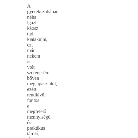
A
gyerekszobában
néha
igazi
káosz
tud
kialakulni,
ezt
már
nekem
is
volt
szerencsém
bőven
megtapasztalni,
ezért
rendkívül
fontos
a
megfelelő
mennyiségű
és
praktikus
tároló,