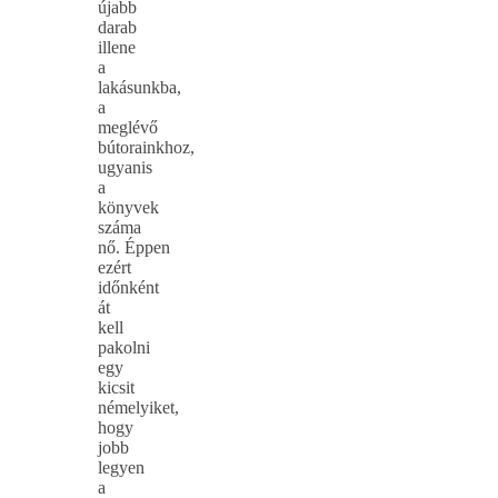
újabb
darab
illene
a
lakásunkba,
a
meglévő
bútorainkhoz,
ugyanis
a
könyvek
száma
nő. Éppen
ezért
időnként
át
kell
pakolni
egy
kicsit
némelyiket,
hogy
jobb
legyen
a