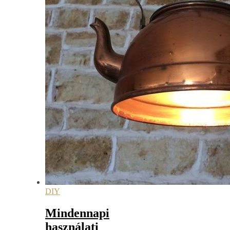
DIY
Mindennapi
használati