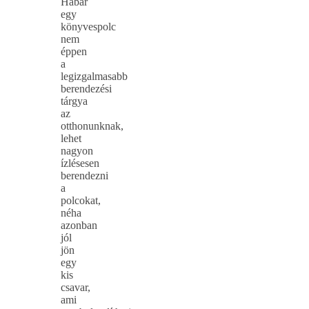
Habár
egy
könyvespolc
nem
éppen
a
legizgalmasabb
berendezési
tárgya
az
otthonunknak,
lehet
nagyon
ízlésesen
berendezni
a
polcokat,
néha
azonban
jól
jön
egy
kis
csavar,
ami