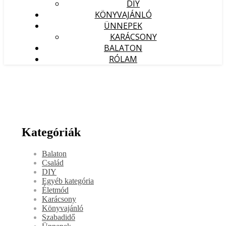
DIY
KÖNYVAJÁNLÓ
ÜNNEPEK
KARÁCSONY
BALATON
RÓLAM
Kategóriák
Balaton
Család
DIY
Egyéb kategória
Életmód
Karácsony
Könyvajánló
Szabadidő