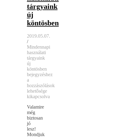
tárgyaink
új
köntösben
2019.05.07.
/
Mindennapi
használati
tárgyaink
új
köntösben
bejegyzéshez
a
hozzászólások
lehetősége
kikapcsolva
Valamire
még
biztosan
jó
lesz!
Mondjuk