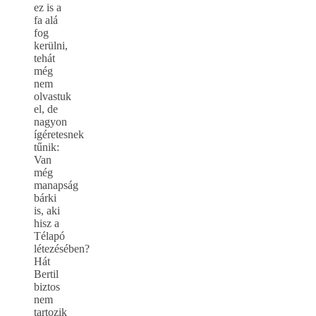
ez is a
fa alá
fog
kerülni,
tehát
még
nem
olvastuk
el, de
nagyon
ígéretesnek
tűnik:
Van
még
manapság
bárki
is, aki
hisz a
Télapó
létezésében?
Hát
Bertil
biztos
nem
tartozik