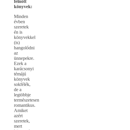
felnőtt
könyvek:
Minden
évben
szeretek
én is
könyvekkel
(is)
hangolódni
az
ünnepekre.
Ezek a
karácsonyi
témájú
könyvek
sokfélék,
de a
legtöbbje
természetesen
romantikus.
Amiket
azért
szeretek,
mert