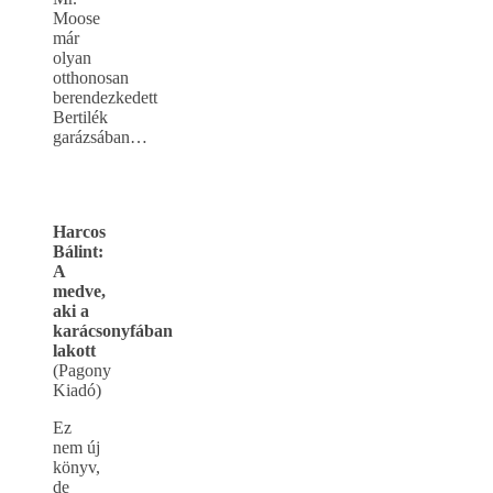
Moose
már
olyan
otthonosan
berendezkedett
Bertilék
garázsában…
Harcos
Bálint:
A
medve,
aki a
karácsonyfában
lakott
(Pagony
Kiadó)
Ez
nem új
könyv,
de