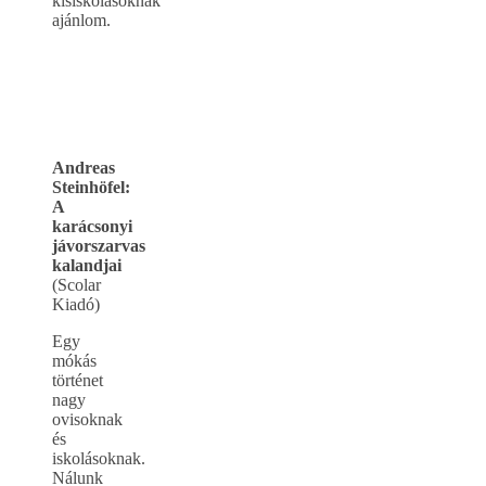
kisiskolásoknak
ajánlom.
Andreas
Steinhöfel:
A
karácsonyi
jávorszarvas
kalandjai
(Scolar
Kiadó)
Egy
mókás
történet
nagy
ovisoknak
és
iskolásoknak.
Nálunk