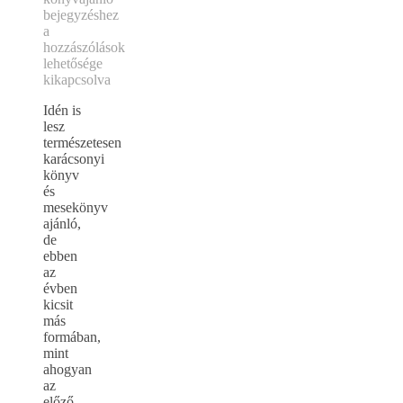
bejegyzéshez
a
hozzászólások
lehetősége
kikapcsolva
Idén is
lesz
természetesen
karácsonyi
könyv
és
mesekönyv
ajánló,
de
ebben
az
évben
kicsit
más
formában,
mint
ahogyan
az
előző