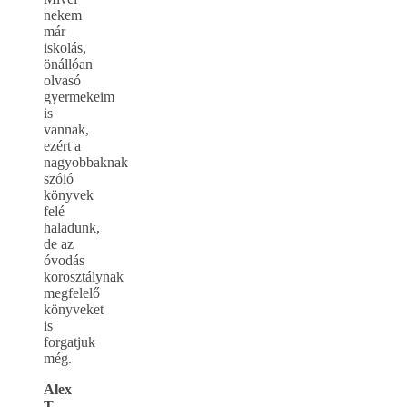
nekem
már
iskolás,
önállóan
olvasó
gyermekeim
is
vannak,
ezért a
nagyobbaknak
szóló
könyvek
felé
haladunk,
de az
óvodás
korosztálynak
megfelelő
könyveket
is
forgatjuk
még.
Alex
T.