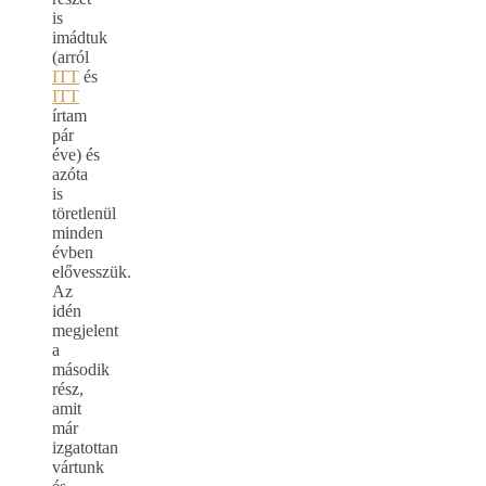
is
imádtuk
(arról
ITT
és
ITT
írtam
pár
éve) és
azóta
is
töretlenül
minden
évben
elővesszük.
Az
idén
megjelent
a
második
rész,
amit
már
izgatottan
vártunk