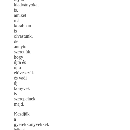
kiadványokat
is,
amiket
már
korábban
is
olvastunk,
de
annyira
szeretjük,
hogy
újra és
újra
elővesszük
és vadi
új
könyvek
is
szerepelnek
majd.
Kezdjük
a
gyerekkönyvekkel.
Mivel