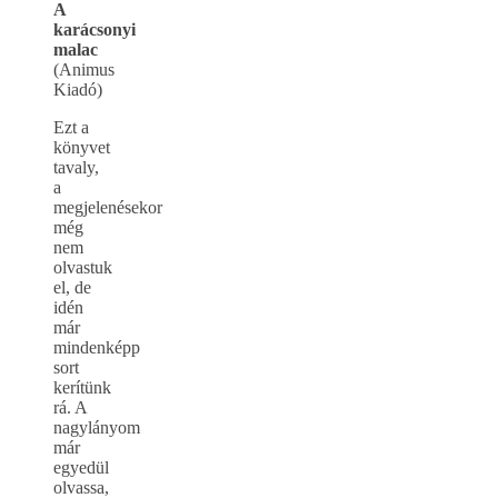
A
karácsonyi
malac
(Animus
Kiadó)
Ezt a
könyvet
tavaly,
a
megjelenésekor
még
nem
olvastuk
el, de
idén
már
mindenképp
sort
kerítünk
rá. A
nagylányom
már
egyedül
olvassa,