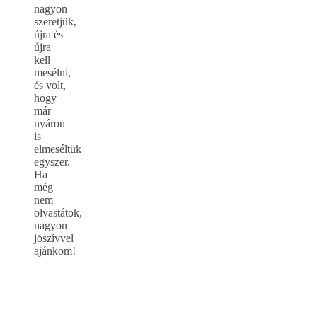
nagyon
szeretjük,
újra és
újra
kell
mesélni,
és volt,
hogy
már
nyáron
is
elmeséltük
egyszer.
Ha
még
nem
olvastátok,
nagyon
jószívvel
ajánkom!