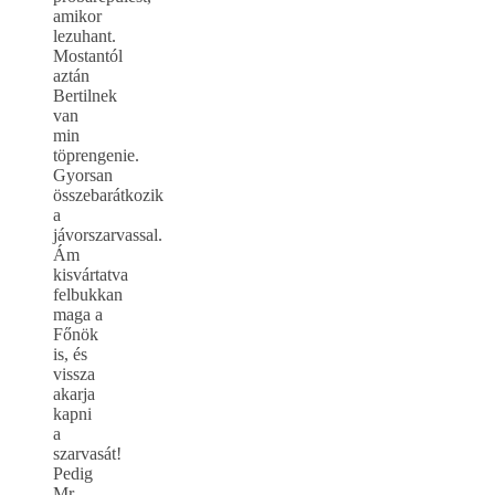
amikor
lezuhant.
Mostantól
aztán
Bertilnek
van
min
töprengenie.
Gyorsan
összebarátkozik
a
jávorszarvassal.
Ám
kisvártatva
felbukkan
maga a
Főnök
is, és
vissza
akarja
kapni
a
szarvasát!
Pedig
Mr.