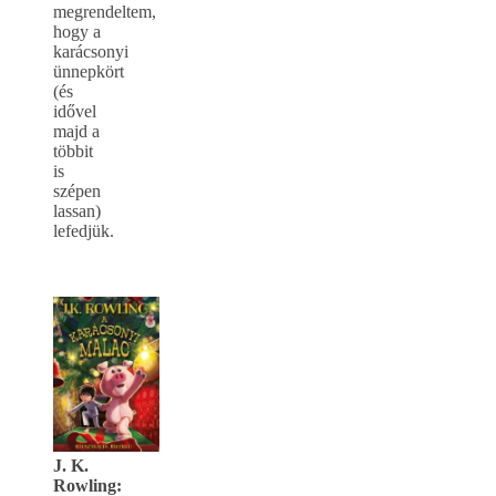
megrendeltem,
hogy a
karácsonyi
ünnepkört
(és
idővel
majd a
többit
is
szépen
lassan)
lefedjük.
J. K.
Rowling: