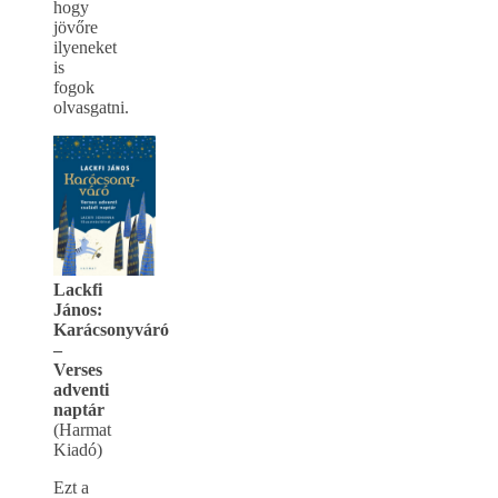
hogy
jövőre
ilyeneket
is
fogok
olvasgatni.
Lackfi
János:
Karácsonyváró
–
Verses
adventi
naptár
(Harmat
Kiadó)
Ezt a