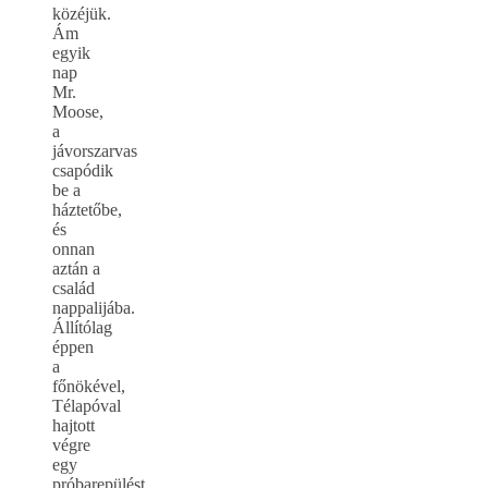
közéjük.
Ám
egyik
nap
Mr.
Moose,
a
jávorszarvas
csapódik
be a
háztetőbe,
és
onnan
aztán a
család
nappalijába.
Állítólag
éppen
a
főnökével,
Télapóval
hajtott
végre
egy
próbarepülést,