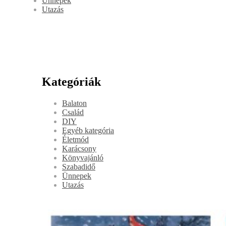
Ünnepek
Utazás
Kategóriák
Balaton
Család
DIY
Egyéb kategória
Életmód
Karácsony
Könyvajánló
Szabadidő
Ünnepek
Utazás