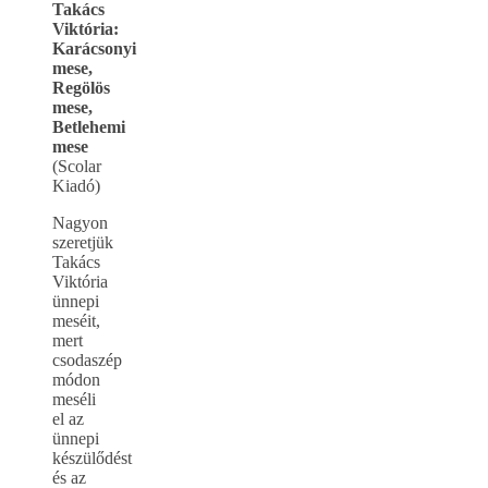
Takács
Viktória:
Karácsonyi
mese,
Regölös
mese,
Betlehemi
mese
(Scolar
Kiadó)
Nagyon
szeretjük
Takács
Viktória
ünnepi
meséit,
mert
csodaszép
módon
meséli
el az
ünnepi
készülődést
és az