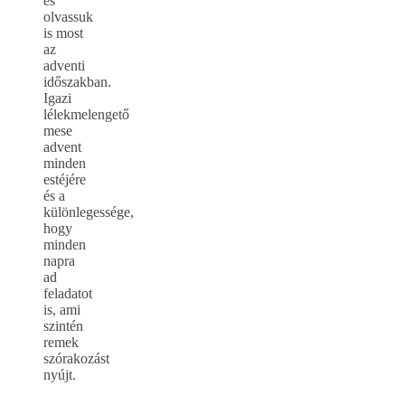
és
olvassuk
is most
az
adventi
időszakban.
Igazi
lélekmelengető
mese
advent
minden
estéjére
és a
különlegessége,
hogy
minden
napra
ad
feladatot
is, ami
szintén
remek
szórakozást
nyújt.