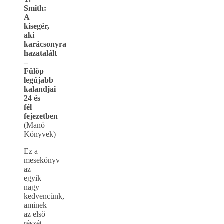
Smith:
A
kisegér,
aki
karácsonyra
hazatalált
–
Fülöp
legújabb
kalandjai
24 és
fél
fejezetben
(Manó
Könyvek)
Ez a
mesekönyv
az
egyik
nagy
kedvencünk,
aminek
az első
részét