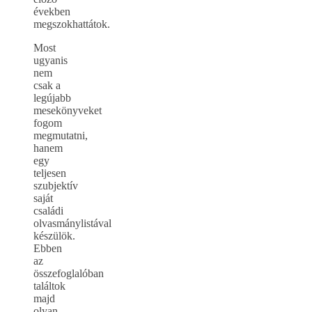
években
megszokhattátok.
Most
ugyanis
nem
csak a
legújabb
mesekönyveket
fogom
megmutatni,
hanem
egy
teljesen
szubjektív
saját
családi
olvasmánylistával
készülök.
Ebben
az
összefoglalóban
találtok
majd
olyan