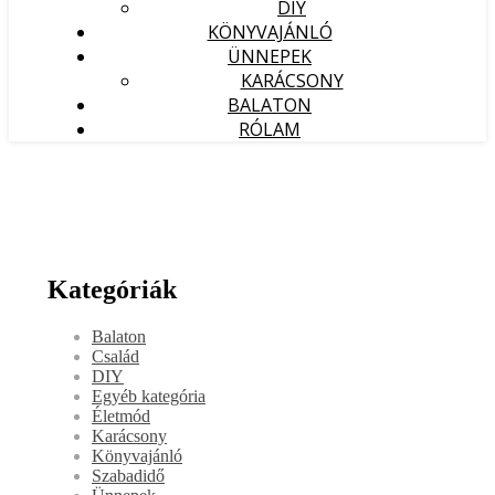
DIY
KÖNYVAJÁNLÓ
ÜNNEPEK
KARÁCSONY
BALATON
RÓLAM
Kategóriák
Balaton
Család
DIY
Egyéb kategória
Életmód
Karácsony
Könyvajánló
Szabadidő