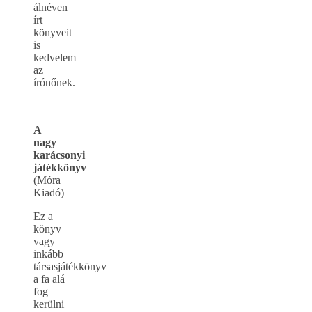
álnéven
írt
könyveit
is
kedvelem
az
írónőnek.
A
nagy
karácsonyi
játékkönyv
(Móra
Kiadó)
Ez a
könyv
vagy
inkább
társasjátékkönyv
a fa alá
fog
kerülni