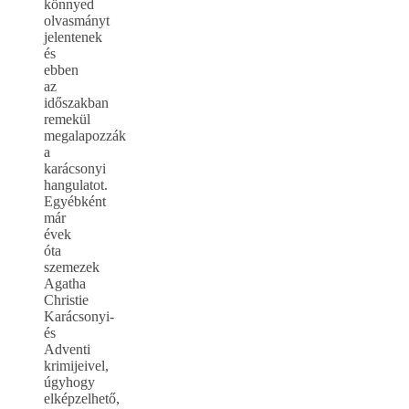
könnyed
olvasmányt
jelentenek
és
ebben
az
időszakban
remekül
megalapozzák
a
karácsonyi
hangulatot.
Egyébként
már
évek
óta
szemezek
Agatha
Christie
Karácsonyi-
és
Adventi
krimijeivel,
úgyhogy
elképzelhető,