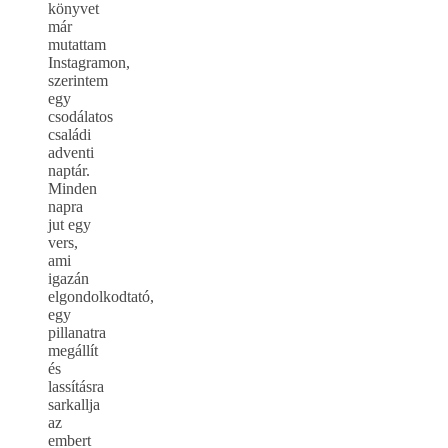
könyvet
már
mutattam
Instagramon,
szerintem
egy
csodálatos
családi
adventi
naptár.
Minden
napra
jut egy
vers,
ami
igazán
elgondolkodtató,
egy
pillanatra
megállít
és
lassításra
sarkallja
az
embert