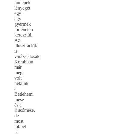
ünnepek
lényegét
egy-
egy
gyermek
történetén
keresztül.
Az
illusztrációk
is
varázslatosak.
Korábban
már
meg
volt
nekünk
a
Betlehemi
mese
és a
Busómese,
de
most
többet
is