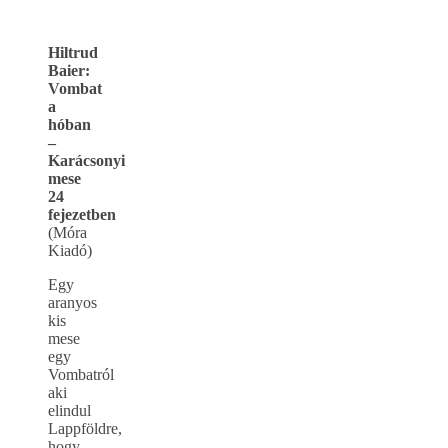
Hiltrud
Baier:
Vombat
a
hóban
–
Karácsonyi
mese
24
fejezetben
(Móra
Kiadó)
Egy
aranyos
kis
mese
egy
Vombatról
aki
elindul
Lappföldre,
hogy