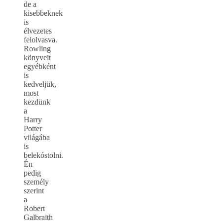
de a
kisebbeknek
is
élvezetes
felolvasva.
Rowling
könyveit
egyébként
is
kedveljük,
most
kezdünk
a
Harry
Potter
világába
is
belekóstolni.
Én
pedig
személy
szerint
a
Robert
Galbraith