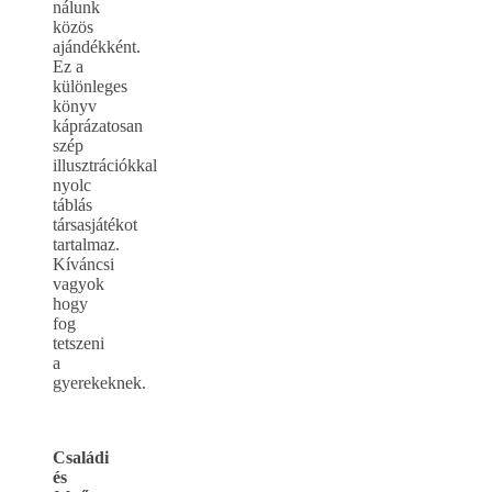
nálunk
közös
ajándékként.
Ez a
különleges
könyv
káprázatosan
szép
illusztrációkkal
nyolc
táblás
társasjátékot
tartalmaz.
Kíváncsi
vagyok
hogy
fog
tetszeni
a
gyerekeknek.
Családi
és