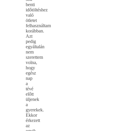
benti
időtöltéshez
való
ötletet
felhasználtam
korábban.
Azt
pedig
egyáltalán
nem
szerettem
volna,
hogy
egész
nap
a
tévé
előtt
üljenek
a
gyerekek.
Ekkor
érkezett
az
egyik