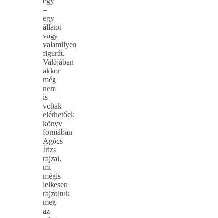
egy
–
egy
állatot
vagy
valamilyen
figurát.
Valójában
akkor
még
nem
is
voltak
elérhetőek
könyv
formában
Agócs
Írizs
rajzai,
mi
mégis
lelkesen
rajzoltuk
meg
az