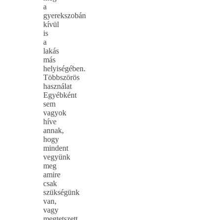
a
gyerekszobán
kívül
is
a
lakás
más
helyiségében.
Többszörös
használat
Egyébként
sem
vagyok
híve
annak,
hogy
mindent
vegyünk
meg
amire
csak
szükségünk
van,
vagy
megtetszett