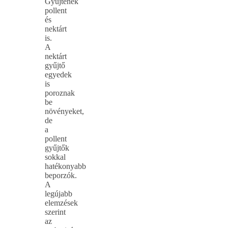
Gyűjtenek
pollent
és
nektárt
is.
A
nektárt
gyűjtő
egyedek
is
poroznak
be
növényeket,
de
a
pollent
gyűjtők
sokkal
hatékonyabb
beporzók.
A
legújabb
elemzések
szerint
az