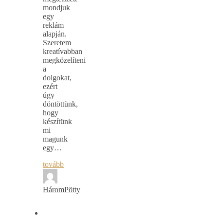
mondjuk
egy
reklám
alapján.
Szeretem
kreatívabban
megközelíteni
a
dolgokat,
ezért
úgy
döntöttünk,
hogy
készítünk
mi
magunk
egy…
tovább
HáromPötty