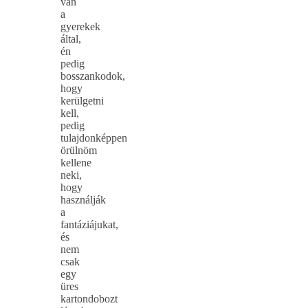
van
a
gyerekek
által,
én
pedig
bosszankodok,
hogy
kerülgetni
kell,
pedig
tulajdonképpen
örülnöm
kellene
neki,
hogy
használják
a
fantáziájukat,
és
nem
csak
egy
üres
kartondobozt