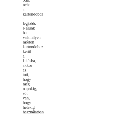
oda,
néha
a
kartondoboz
a
legjobb.
Nálunk
ha
valamilyen
módon
kartondoboz
kerül
a
lakásba,
akkor
az
tuti,
hogy
még
napokig,
sőt
van,
hogy
hetekig
használatban