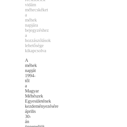
vidám
méhecskéket
a
méhek
napjára
bejegyzéshez
a
hozzászólások
lehetősége
kikapcsolva
A
méhek
napját
1994-
től
a
Magyar
Méhészek
Egyesületének
kezdeményezésére
április
30-
án
ünnepeljük