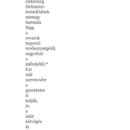
emberiség
élelmiszer-
termelésének
mintegy
harmada
függ
a
rovarok
beporzó
tevékenységétől,
nagyrészt
a
méhekétől.*
Ezt
már
szerencsére
a
gyerekeim
is
tudják,
és
a
múlt
hétvégén
ki