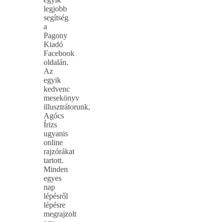
legjobb
segítség
a
Pagony
Kiadó
Facebook
oldalán.
Az
egyik
kedvenc
mesekönyv
illusztrátorunk,
Agócs
Írizs
ugyanis
online
rajzórákat
tartott.
Minden
egyes
nap
lépésről
lépésre
megrajzolt