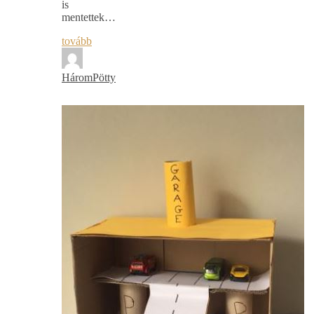
is
mentettek…
tovább
HáromPötty