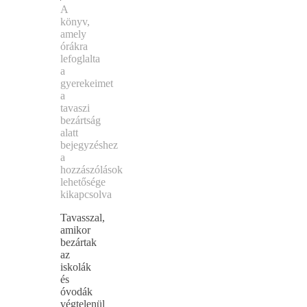
A
könyv,
amely
órákra
lefoglalta
a
gyerekeimet
a
tavaszi
bezártság
alatt
bejegyzéshez
a
hozzászólások
lehetősége
kikapcsolva
Tavasszal,
amikor
bezártak
az
iskolák
és
óvodák
végtelenül