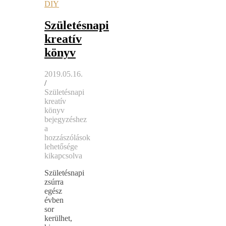
DIY
Születésnapi
kreatív
könyv
2019.05.16.
/
Születésnapi
kreatív
könyv
bejegyzéshez
a
hozzászólások
lehetősége
kikapcsolva
Születésnapi
zsúrra
egész
évben
sor
kerülhet,