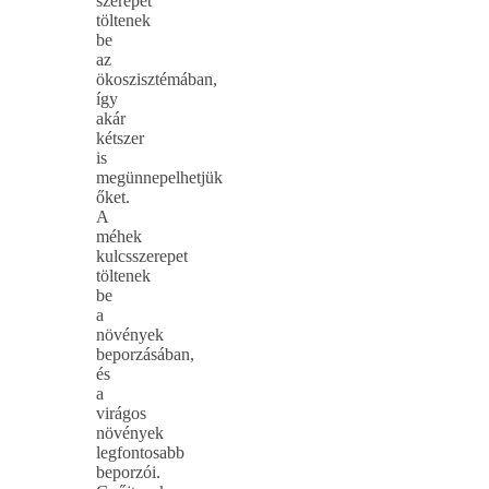
szerepet
töltenek
be
az
ökoszisztémában,
így
akár
kétszer
is
megünnepelhetjük
őket.
A
méhek
kulcsszerepet
töltenek
be
a
növények
beporzásában,
és
a
virágos
növények
legfontosabb
beporzói.