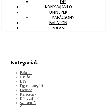
DIY
KÖNYVAJÁNLÓ
ÜNNEPEK
KARÁCSONY
BALATON
RÓLAM
Kategóriák
Balaton
Család
DIY
Egyéb kategória
Életmód
Karácsony
Könyvajánló
Szabadidő