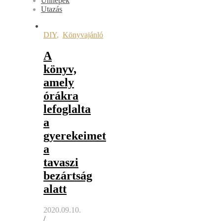
Ünnepek
Utazás
DIY
,
Könyvajánló
A
könyv,
amely
órákra
lefoglalta
a
gyerekeimet
a
tavaszi
bezártság
alatt
2020.09.10.
/