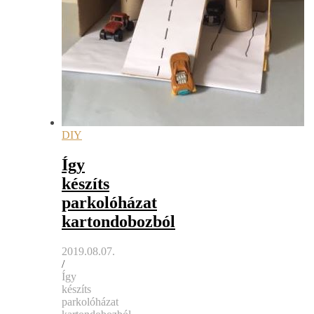
DIY
Így
készíts
parkolóházat
kartondobozból
2019.08.07.
/
Így
készíts
parkolóházat