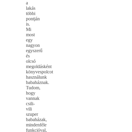
a
lakás
többi
pontján
is.
Mi
most
egy
nagyon
egyszerű
és
olcsó
megoldásként
könyvespolcot
használunk
babaháznak.
Tudom,
hogy
vannak
csili-
vili
szuper
babaházak,
mindenféle
funkcióval,