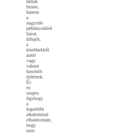
látnak
benne,
hanem
a
nagyobb
példányokból
házat,
űrhajót,
a
kisebbekből
autót
vagy
valami
hasonlót
építenek.
És
ez
szuper,
úgyhogy
a
legutóbbi
alkalommal
elhatároztam,
hogy
nem