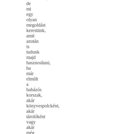
de
mi
egy
olyan
megoldást
kerestünk,
amit
azután
is
tudunk
majd
hasznosítani,
ha
már
elmúlt
a
babázós
korszak,
akár
könyvespolcként,
akár
tárolóként
vagy
akár
még