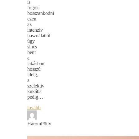
is
fogok
bosszankodni
ezen,
az
intenzív
használattól
úgy
sincs
bent
a
lakásban
hosszú
ideig,
a
szelektív
kukába
pedig…
tovább
HáromPötty