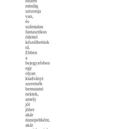
hiszen
mindig
szezonja
van,
és
számtalan
fantasztikus
ötlettel
készülhetünk
rá.
Ebben
a
bejegyzésben
egy
olyan
kiadványt
szeretnék
bemutatni
nektek,
amely
jól
jöhet
akár
ünnepeltként,
akár