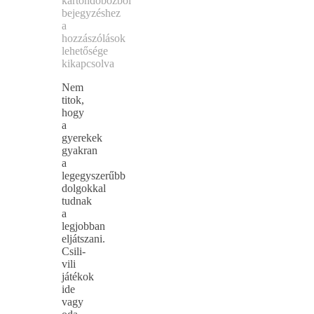
kartondobozból
bejegyzéshez
a
hozzászólások
lehetősége
kikapcsolva
Nem
titok,
hogy
a
gyerekek
gyakran
a
legegyszerűbb
dolgokkal
tudnak
a
legjobban
eljátszani.
Csili-
vili
játékok
ide
vagy