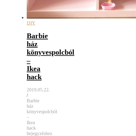
DIY
Barbie
ház
könyvespolcból
–
Ikea
hack
2019.05.22.
/
Barbie
ház
könyvespolcból
–
Ikea
hack
bejegyzéshez