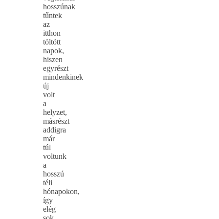
hosszúnak
tűntek
az
itthon
töltött
napok,
hiszen
egyrészt
mindenkinek
új
volt
a
helyzet,
másrészt
addigra
már
túl
voltunk
a
hosszú
téli
hónapokon,
így
elég
sok