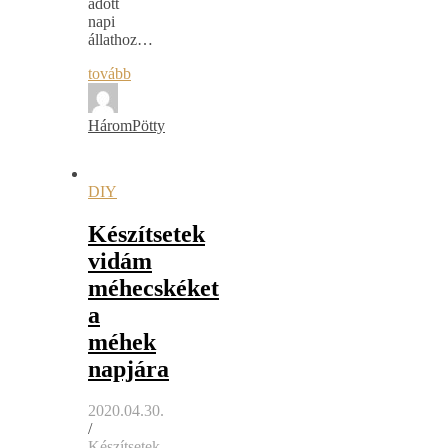
adott
napi
állathoz…
tovább
HáromPötty
DIY
Készítsetek
vidám
méhecskéket
a
méhek
napjára
2020.04.30.
/
Készítsetek