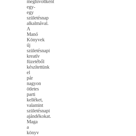
meghívottként
egy-
egy
születésnap
alkalmával.
A
Manó
Könyvek
új
születésnapi
kreatív
füzetéből
készítettünk
el
pár
nagyon
ötletes
parti
kelléket,
valamint
születésnapi
ajándékokat.
Maga
a
könyv