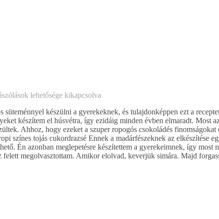
szólások lehetősége kikapcsolva
s süteménnyel készülni a gyerekeknek, és tulajdonképpen ezt a recepte
yeket készítem el húsvétra, így ezidáig minden évben elmaradt. Most 
észültek. Ahhoz, hogy ezeket a szuper ropogós csokoládés finomságokat 
 ropi színes tojás cukordrazsé Ennek a madárfészeknek az elkészítése e
zíthető. Én azonban meglepetésre készítettem a gyerekeimnek, így most 
z felett megolvasztottam. Amikor elolvad, keverjük simára. Majd forga