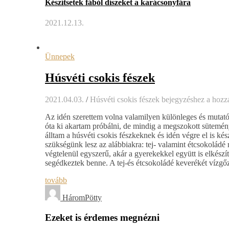
Készítsetek fából díszeket a karácsonyfára
2021.12.13.
Ünnepek
Húsvéti csokis fészek
2021.04.03.
/
Húsvéti csokis fészek bejegyzéshez
a hozzá
Az idén szerettem volna valamilyen különleges és mutató
óta ki akartam próbálni, de mindig a megszokott sütemén
álltam a húsvéti csokis fészkeknek és idén végre el is k
szükségünk lesz az alábbiakra: tej- valamint étcsokoládé
végtelenül egyszerű, akár a gyerekekkel együtt is elkés
segédkeztek benne. A tej-és étcsokoládé keverékét vízgő
tovább
HáromPötty
Ezeket is érdemes megnézni