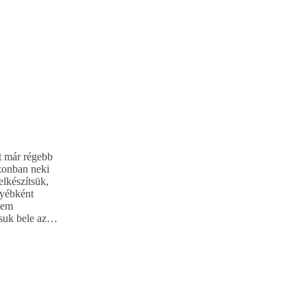
t már régebb
azonban neki
elkészítsük,
gyébként
nem
ssuk bele az…