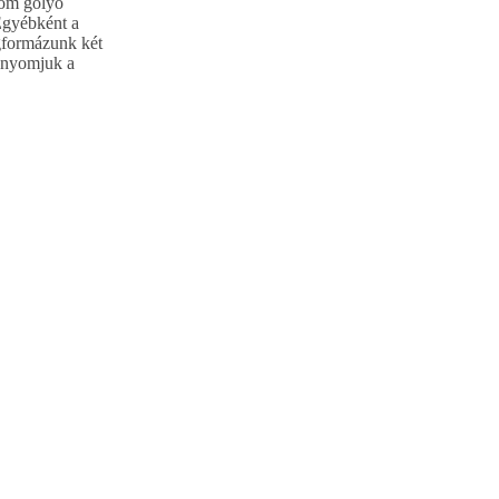
pom golyó
 Egyébként a
egformázunk két
s nyomjuk a