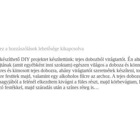
hez
a hozzászólások lehetősége kikapcsolva
zíthető DIY projektet készítettünk: tejes dobozból virágtartót. Én alte
ajtának (amit egyébként inni szoktam) egészen világos a doboza és könn
res és kimosott tejes dobozra, ahány virágtartót szeretnétek készíteni, 
re festitek majd, valamint egy alkoholos filcre az archoz. A tejes doboz
agyjából a felénél elkezdtem kivágni a füles részt, majd körbevágtam,
zó festékkel, majd száradás után a színes réteg is…