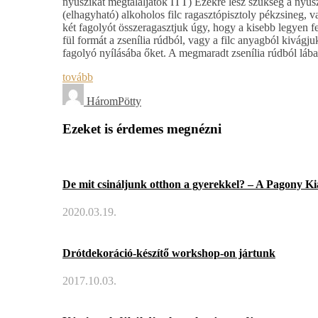
nyuszikat megtaláljátok ITT) Ezekre lesz szükség a nyu
(elhagyható) alkoholos filc ragasztópisztoly pékzsineg, 
két fagolyót összeragasztjuk úgy, hogy a kisebb legyen f
fül formát a zsenília rúdból, vagy a filc anyagból kivágju
fagolyó nyílásába őket. A megmaradt zsenília rúdból láb
tovább
HáromPötty
Ezeket is érdemes megnézni
De mit csináljunk otthon a gyerekkel? – A Pagony Ki
2020.03.19.
Drótdekoráció-készítő workshop-on jártunk
2017.10.03.