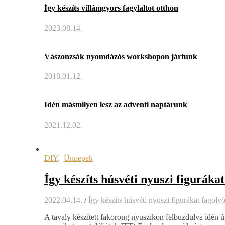
Így készíts villámgyors fagylaltot otthon
2023.08.14.
Vászonzsák nyomdázós workshopon jártunk
2018.01.12.
Idén másmilyen lesz az adventi naptárunk
2021.12.02.
DIY
,
Ünnepek
Így készíts húsvéti nyuszi figuráka
2022.04.14.
/
Így készíts húsvéti nyuszi figurákat fagol
A tavaly készített fakorong nyuszikon felbuzdulva idén 