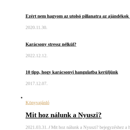
Ezért nem hagyom az utolsó pillanatra az ajándékok 
2020.11.30.
Karácsony stressz nélkül?
2022.12.12.
10 tipp, hogy karácsonyi hangulatba kerüljünk
2017.12.07.
Könyvajánló
Mit hoz nálunk a Nyuszi?
2021.03.31.
/
Mit hoz nálunk a Nyuszi? bejegyzéshez
a h