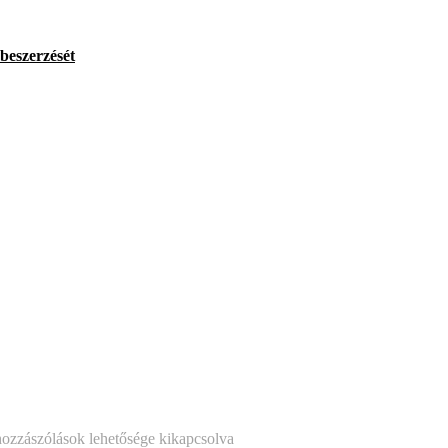
beszerzését
ozzászólások lehetősége kikapcsolva