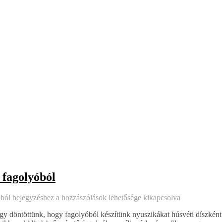
t fagolyóból
yóból bejegyzéshez
a hozzászólások lehetősége kikapcsolva
úgy döntöttünk, hogy fagolyóból készítünk nyuszikákat húsvéti díszként