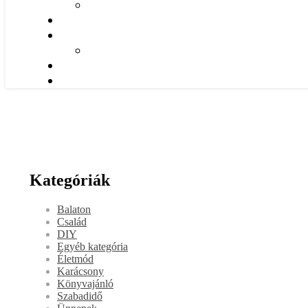
Kategóriák
Balaton
Család
DIY
Egyéb kategória
Életmód
Karácsony
Könyvajánló
Szabadidő