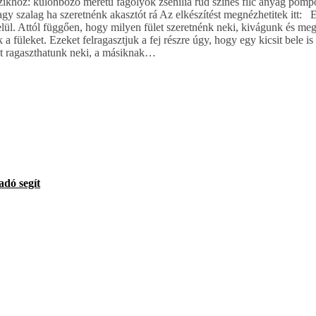
szikhoz: különböző méretű fagolyók zsenília rúd színes filc anyag pom
vagy szalag ha szeretnénk akasztót rá Az elkészítést megnézhetitek itt:
elül. Attól függően, hogy milyen fület szeretnénk neki, kivágunk és m
k a füleket. Ezeket felragasztjuk a fej részre úgy, hogy egy kicsit bele i
at ragaszthatunk neki, a másiknak…
adó segít