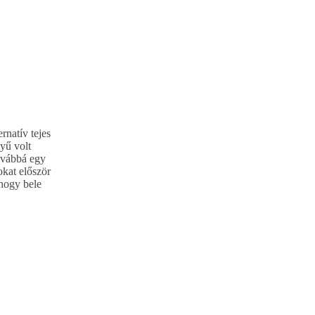
rnatív tejes
yű volt
továbbá egy
okat először
 hogy bele