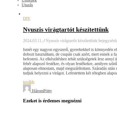
Ünnepek
Utazás
DIY
Nyuszis virágtartót készítettünk
2024.03.11.
/
Nyuszis virágtartót készítettünk bejegyzés
Ismét egy nagyon egyszerű, gyerekekkel is könnyedén elkés
dobozt használtam, de csupán csak azért, mert ennek a f
befesteni. Az elkészítéshez tehát szükségetek lesz annyi ü
fehér alapozó festékre, és olyan festékekre, amilyen színű
alaposan elmostam, majd megszárítottam. Száradás után n
tudjuk helyezni a virágot. Lefestettem két rétegben alapo
tovább
HáromPötty
Ezeket is érdemes megnézni